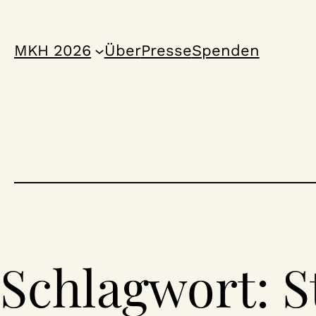
Zum
Inhalt
MKH 2026
Über
Presse
Spenden
springen
Schlagwort:
S