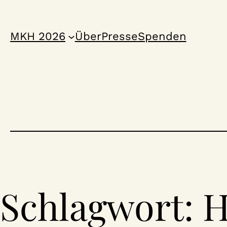
Zum
Inhalt
MKH 2026
Über
Presse
Spenden
springen
Schlagwort:
H