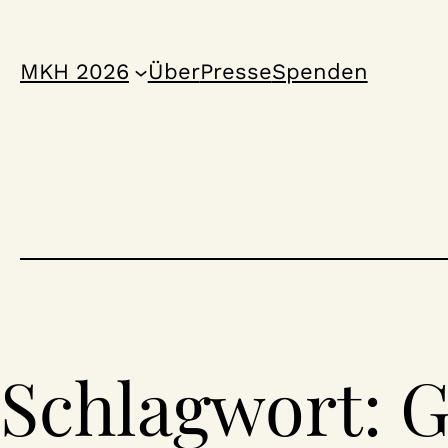
Zum
Inhalt
MKH 2026
Über
Presse
Spenden
springen
Schlagwort:
G