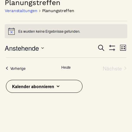
Planungstreffen
Veranstaltungen
Planungstreffen
Veranstaltungen
Es wurden keine Ergebnisse gefunden.
Hinweis
V
V
Anstehende
Suche
Liste
e
Filter
e
Datum
Anzeigen
r
wählen.
r
Heute
Nächste
a
Veranstaltungen
Vorherige
a
Veranst
n
n
s
Kalender abonnieren
s
t
a
t
l
a
t
l
u
t
n