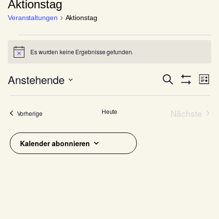
Aktionstag
Veranstaltungen
Aktionstag
Veranstaltungen
Es wurden keine Ergebnisse gefunden.
Hinweis
Anstehende
V
V
Suche
Liste
Filter
e
e
Datum
Anzeigen
r
wählen.
r
Heute
Nächste
Veranstaltungen
a
Vorherige
a
Veranst
n
n
s
Kalender abonnieren
s
t
a
t
l
a
t
l
u
t
n