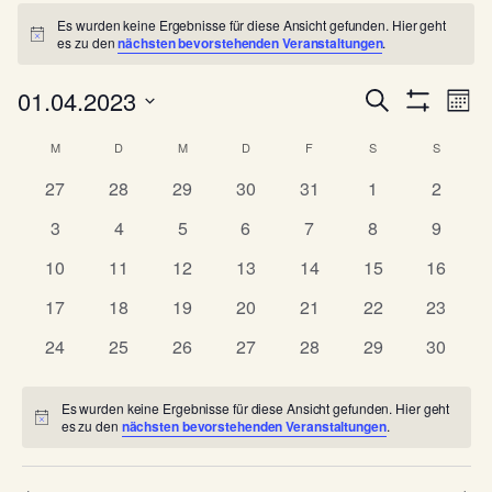
Veranstaltungen
Es wurden keine Ergebnisse für diese Ansicht gefunden. Hier geht
Hinweis
es zu den
nächsten bevorstehenden Veranstaltungen
.
V
V
01.04.2023
Suche
Mona
e
Filter
e
Datum
Anzeigen
K
r
M
MONTAG
D
DIENSTAG
M
MITTWOCH
D
DONNERSTAG
F
FREITAG
S
SAMSTAG
S
SONNTA
wählen.
r
a
a
0
0
0
0
0
0
0
27
28
29
30
31
1
2
a
n
l
Veranstaltungen
Veranstaltungen
Veranstaltungen
Veranstaltungen
Veranstaltungen
Veranstaltunge
Veranst
n
0
0
0
0
0
0
0
3
4
5
6
7
8
9
s
e
Veranstaltungen
Veranstaltungen
Veranstaltungen
Veranstaltungen
Veranstaltungen
Veranstaltunge
Veranst
s
t
0
0
0
0
0
0
0
10
11
12
13
14
15
16
n
a
t
Veranstaltungen
Veranstaltungen
Veranstaltungen
Veranstaltungen
Veranstaltungen
Veranstaltungen
Veranst
0
0
0
0
0
0
0
17
18
19
20
21
22
23
d
l
a
Veranstaltungen
Veranstaltungen
Veranstaltungen
Veranstaltungen
Veranstaltungen
Veranstaltungen
Veranst
t
e
0
0
0
0
0
0
0
24
25
26
27
28
29
30
l
u
Veranstaltungen
Veranstaltungen
Veranstaltungen
Veranstaltungen
Veranstaltungen
Veranstaltungen
Veranst
r
t
n
v
Es wurden keine Ergebnisse für diese Ansicht gefunden. Hier geht
u
g
Hinweis
es zu den
nächsten bevorstehenden Veranstaltungen
.
o
A
n
n
n