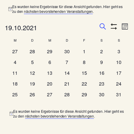
Veranstaltungen
Es wurden keine Ergebnisse für diese Ansicht gefunden. Hier geht es
Hinweis
zu den
nächsten bevorstehenden Veranstaltungen
.
V
V
19.10.2021
Mona
Filter
e
e
Suche
Datum
Anzeigen
K
r
M
D
Dienstag
M
D
Donnerstag
F
Freitag
S
Samstag
S
Sonntag
wählen.
r
Montag
Mittwoch
a
a
0
0
0
0
0
0
0
27
28
29
30
1
2
3
a
n
l
Veranstaltungen
Veranstaltungen
Veranstaltungen
Veranstaltungen
Veranstaltungen
Veranstaltunge
Veranst
n
0
0
0
0
0
0
0
4
5
6
7
8
9
10
s
e
Veranstaltungen
Veranstaltungen
Veranstaltungen
Veranstaltungen
Veranstaltungen
Veranstaltunge
Veranst
s
t
0
0
0
0
0
0
0
11
12
13
14
15
16
17
n
a
t
Veranstaltungen
Veranstaltungen
Veranstaltungen
Veranstaltungen
Veranstaltungen
Veranstaltungen
Veranst
0
0
0
0
0
0
0
18
19
20
21
22
23
24
d
l
a
Veranstaltungen
Veranstaltungen
Veranstaltungen
Veranstaltungen
Veranstaltungen
Veranstaltungen
Veranst
t
e
0
0
0
0
0
0
0
25
26
27
28
29
30
31
l
u
Veranstaltungen
Veranstaltungen
Veranstaltungen
Veranstaltungen
Veranstaltungen
Veranstaltungen
Veranst
r
t
n
v
Es wurden keine Ergebnisse für diese Ansicht gefunden. Hier geht es
u
g
Hinweis
zu den
nächsten bevorstehenden Veranstaltungen
.
o
A
n
n
n