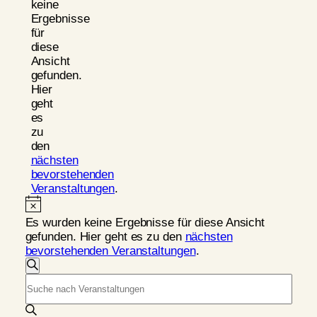
keine
Ergebnisse
für
diese
Ansicht
gefunden.
Hier
geht
es
zu
den
nächsten
bevorstehenden
Veranstaltungen
.
Hinweis
Es wurden keine Ergebnisse für diese Ansicht
gefunden. Hier geht es zu den
nächsten
bevorstehenden Veranstaltungen
.
V
Suche
Bitte
e
Schlüsselwort
r
eingeben.