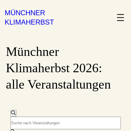
MÜNCHNER
KLIMAHERBST
Münchner
Klimaherbst 2026:
alle Veranstaltungen
V
Veranstaltungen
Suche
Bitte
e
Schlüsselwort